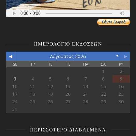
ΗΜΕΡΟΛΌΓΙΟ ΕΚΔΌΣΕΩΝ
◄
►
Αύγουστος 2026
▼
ΔΕ
ΤΡ
ΤΕ
ΠΕ
ΠΑ
ΣΑ
ΚΥ
1
2
3
4
5
6
7
8
9
10
11
12
13
14
15
16
17
18
19
20
21
22
23
24
25
26
27
28
29
30
31
ΠΕΡΙΣΣΌΤΕΡΟ ΔΙΑΒΑΣΜΈΝΑ