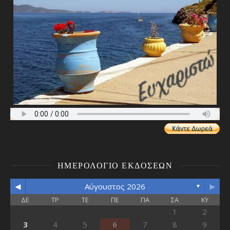
ΗΜΕΡΟΛΌΓΙΟ ΕΚΔΌΣΕΩΝ
◄
►
Αύγουστος 2026
▼
ΔΕ
ΤΡ
ΤΕ
ΠΕ
ΠΑ
ΣΑ
ΚΥ
1
2
3
4
5
6
7
8
9