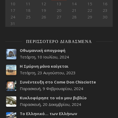
10
11
12
13
14
15
16
17
18
19
20
21
22
23
24
25
26
27
28
29
30
31
ΠΕΡΙΣΣΌΤΕΡΟ ΔΙΑΒΑΣΜΈΝΑ
Οθωμανική απογραφή
Τετάρτη, 10 Ιουλίου, 2024
Η Σμύρνη μάνα καίγεται
Τετάρτη, 23 Αυγούστου, 2023
Συνέντευξη στο Come Don Chisciotte
Παρασκευή, 9 Φεβρουαρίου, 2024
Κυκλοφόρησε το νέο μου βιβλίο
Παρασκευή, 20 Δεκεμβρίου, 2024
Το Ελληνικό… των Ελλήνων