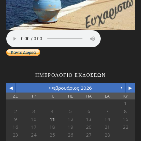
ΗΜΕΡΟΛΌΓΙΟ ΕΚΔΌΣΕΩΝ
◄
►
Φεβρουάριος 2026
▼
ΔΕ
ΤΡ
ΤΕ
ΠΕ
ΠΑ
ΣΑ
ΚΥ
1
2
3
4
5
6
7
8
9
10
11
12
13
14
15
16
17
18
19
20
21
22
23
24
25
26
27
28