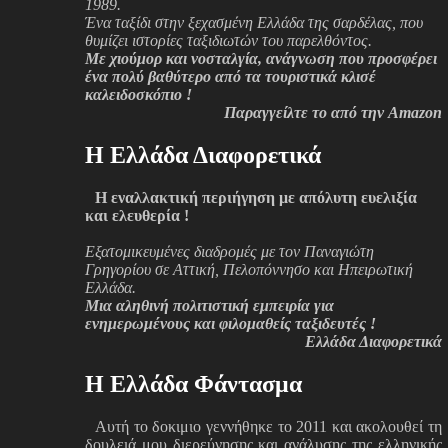
1989.
Ένα ταξίδι στην ξεχασμένη Ελλάδα της σαρδέλας, που
θυμίζει ιστορίες ταξιδιωτών του παρελθόντος.
Με χιούμορ και νοσταλγία, ανάγνωση που προσφέρει
ένα πολύ βαθύτερο από τα τουριστικά κλισέ
καλειδοσκόπιο !
Παραγγείλτε το από την Amazon
H Ελλάδα Διαφορετικά
Η εναλλακτική περιήγηση με απόλυτη ευελιξία
και ελευθερία !
Εξατομικευμένες διαδρομές με τον Παναγιώτη
Γρηγορίου σε Αττική, Πελοπόννησο και Ηπειρωτική
Ελλάδα.
Μια αληθινή πολιτιστική εμπειρία για
ενημερωμένους και φιλομαθείς ταξιδευτές !
Ελλάδα Διαφορετικά
H Ελλάδα Φάντασμα
Αυτή το δοκιμιο γεννήθηκε το 2011 και ακολουθεί τη
δουλειά μου διερεύνησης και ανάλυσης της ελληνικής