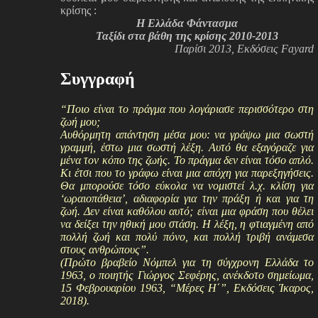
κρίσης :
H Ελλάδα Φάντασμα
Ταξίδι στα βάθη της κρίσης 2010-2013
Παρίσι 2013, Εκδόσεις Fayard
Συγγραφή
“Ποιο είναι το πράγμα που λογάριασε περισσότερο στη
ζωή μου;
Αυθόρμητη απάντηση μέσα μου: να γράψω μια σωστή
γραμμή, έστω μια σωστή λέξη. Αυτό θα εξαγόραζε για
μένα τον κόπο της ζωής. Το πράγμα δεν είναι τόσο απλό.
Κι έτσι που το γράφω είναι μια απόχη για παρεξηγήσεις.
Θα μπορούσε τόσο εύκολα να νομιστεί λ.χ. κλίση για
‘ωραιοπάθεια’, αδιαφορία για την πράξη ή και για τη
ζωή. Δεν είναι καθόλου αυτό; είναι μια φράση που θέλει
να δείξει την ηθική μου στάση. Η λέξη, η φτιαγμένη από
πολλή ζωή και πολύ πόνο, και πολλή τριβή ανάμεσα
στους ανθρώπους”.
(Πρώτο βραβείο Νόμπελ για τη σύγχρονη Ελλάδα το
1963, ο ποιητής Γιώργος Σεφέρης, ανέκδοτο σημείωμα,
15 Φεβρουαρίου 1963, “Μέρες Η΄”, Εκδόσεις Ίκαρος,
2018).