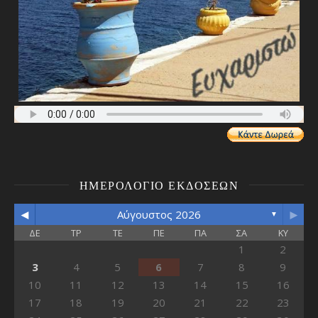
ΗΜΕΡΟΛΌΓΙΟ ΕΚΔΌΣΕΩΝ
◄
►
Αύγουστος 2026
▼
ΔΕ
ΤΡ
ΤΕ
ΠΕ
ΠΑ
ΣΑ
ΚΥ
1
2
3
4
5
6
7
8
9
10
11
12
13
14
15
16
17
18
19
20
21
22
23