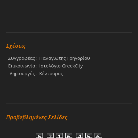
Σχέσεις
Συγγραφέας :
Παναγιώτης Γρηγορίου
Επικοινωνία :
Ιστολόγιο GreekCity
Δημιουργός :
Κένταυρος
Προβεβλημένες Σελίδες
6
.
2
1
6
.
4
5
6