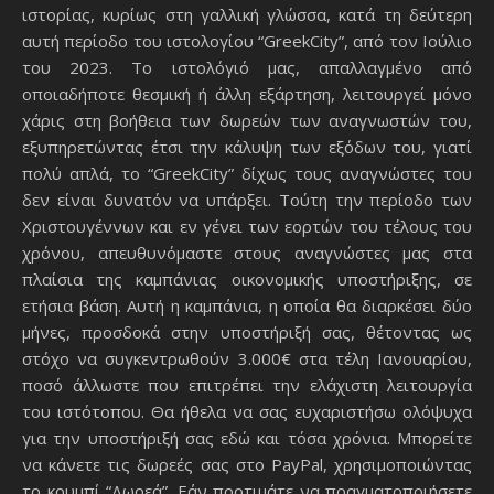
ιστορίας, κυρίως στη γαλλική γλώσσα, κατά τη δεύτερη
αυτή περίοδο του ιστολογίου “GreekCity”, από τον Ιούλιο
του 2023. Το ιστολόγιό μας, απαλλαγμένο από
οποιαδήποτε θεσμική ή άλλη εξάρτηση, λειτουργεί μόνο
χάρις στη βοήθεια των δωρεών των αναγνωστών του,
εξυπηρετώντας έτσι την κάλυψη των εξόδων του, γιατί
πολύ απλά, το “GreekCity” δίχως τους αναγνώστες του
δεν είναι δυνατόν να υπάρξει. Τούτη την περίοδο των
Χριστουγέννων και εν γένει των εορτών του τέλους του
χρόνου, απευθυνόμαστε στους αναγνώστες μας στα
πλαίσια της καμπάνιας οικονομικής υποστήριξης, σε
ετήσια βάση. Αυτή η καμπάνια, η οποία θα διαρκέσει δύο
μήνες, προσδοκά στην υποστήριξή σας, θέτοντας ως
στόχο να συγκεντρωθούν 3.000€ στα τέλη Ιανουαρίου,
ποσό άλλωστε που επιτρέπει την ελάχιστη λειτουργία
του ιστότοπου. Θα ήθελα να σας ευχαριστήσω ολόψυχα
για την υποστήριξή σας εδώ και τόσα χρόνια. Μπορείτε
να κάνετε τις δωρεές σας στο PayPal, χρησιμοποιώντας
το κουμπί “Δωρεά”. Εάν προτιμάτε να πραγματοποιήσετε