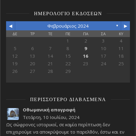
ΗΜΕΡΟΛΌΓΙΟ ΕΚΔΌΣΕΩΝ
◄
►
Φεβρουάριος 2024
▼
ΔΕ
ΤΡ
ΤΕ
ΠΕ
ΠΑ
ΣΑ
ΚΥ
1
2
3
4
5
6
7
8
9
10
11
12
13
14
15
16
17
18
19
20
21
22
23
24
25
26
27
28
29
ΠΕΡΙΣΣΌΤΕΡΟ ΔΙΑΒΑΣΜΈΝΑ
Οθωμανική απογραφή
Τετάρτη, 10 Ιουλίου, 2024
Ως σώφρονες ιστορικοί, σε καμία περίπτωση δεν
επιχειρούμε να αποκρύψουμε το παρελθόν, έστω και εν