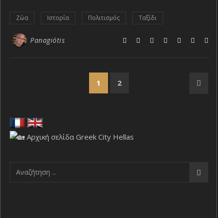
Ζώα
Ιστορία
Πολιτισμός
Ταξίδι
Panagiótis
1
2