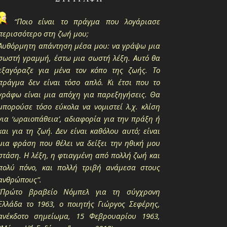
“Ποιο είναι το πράγμα που λογάριασε
περισσότερο στη ζωή μου;
Αυθόρμητη απάντηση μέσα μου: να γράψω μια
σωστή γραμμή, έστω μια σωστή λέξη. Αυτό θα
εξαγόραζε για μένα τον κόπο της ζωής. Το
πράγμα δεν είναι τόσο απλό. Κι έτσι που το
γράφω είναι μια απόχη για παρεξηγήσεις. Θα
μπορούσε τόσο εύκολα να νομιστεί λ.χ. κλίση
για ‘ωραιοπάθεια’, αδιαφορία για την πράξη ή
και για τη ζωή. Δεν είναι καθόλου αυτό; είναι
μια φράση που θέλει να δείξει την ηθική μου
στάση. Η λέξη, η φτιαγμένη από πολλή ζωή και
πολύ πόνο, και πολλή τριβή ανάμεσα στους
ανθρώπους”.
(Πρώτο βραβείο Νόμπελ για τη σύγχρονη
Ελλάδα το 1963, ο ποιητής Γιώργος Σεφέρης,
ανέκδοτο σημείωμα, 15 Φεβρουαρίου 1963,