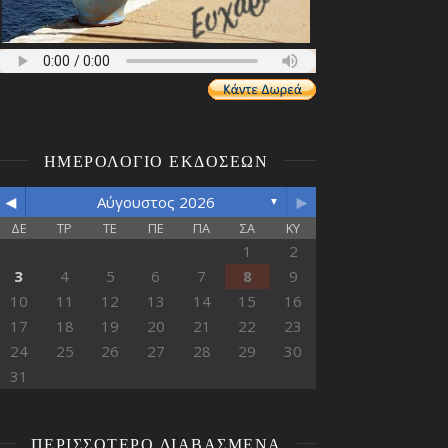
ΗΜΕΡΟΛΌΓΙΟ ΕΚΔΌΣΕΩΝ
◄
►
Αύγουστος 2026
▼
ΔΕ
ΤΡ
ΤΕ
ΠΕ
ΠΑ
ΣΑ
ΚΥ
1
2
3
4
5
6
7
8
9
10
11
12
13
14
15
16
17
18
19
20
21
22
23
24
25
26
27
28
29
30
31
ΠΕΡΙΣΣΌΤΕΡΟ ΔΙΑΒΑΣΜΈΝΑ