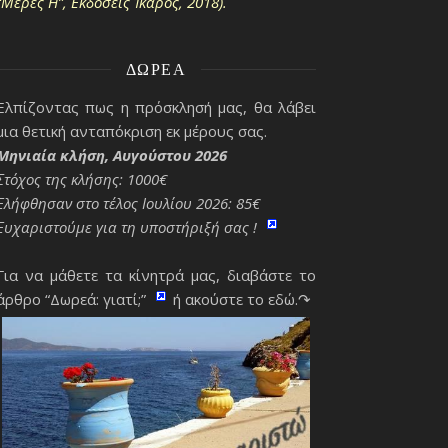
“Μέρες Η΄”, Εκδόσεις Ίκαρος, 2018).
ΔΩΡΕΆ
Ελπίζοντας πως η πρόσκλησή μας, θα λάβει
μια θετική ανταπόκριση εκ μέρους σας.
Μηνιαία κλήση, Αυγούστου 2026
Στόχος της κλήσης: 1000€
Ελήφθησαν στο τέλος Ιουλίου 2026: 85€
Ευχαριστούμε για τη υποστήριξή σας !
Για να μάθετε τα κίνητρά μας, διαβάστε το
άρθρο “Δωρεά: γιατί;”
ή ακούστε το εδώ.↷