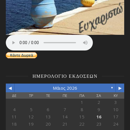
ΗΜΕΡΟΛΌΓΙΟ ΕΚΔΌΣΕΩΝ
◄
►
Μάιος 2026
▼
ΔΕ
ΤΡ
ΤΕ
ΠΕ
ΠΑ
ΣΑ
ΚΥ
1
2
3
4
5
6
7
8
9
10
11
12
13
14
15
16
17
18
19
20
21
22
23
24