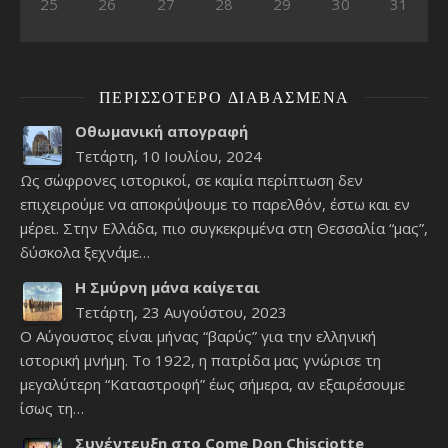
25
26
27
28
29
30
31
ΠΕΡΙΣΣΌΤΕΡΟ ΔΙΑΒΑΣΜΈΝΑ
Οθωμανική απογραφή
Τετάρτη, 10 Ιουλίου, 2024
Ως σώφρονες ιστορικοί, σε καμία περίπτωση δεν
επιχειρούμε να αποκρύψουμε το παρελθόν, έστω και εν
μέρει. Στην Ελλάδα, πιο συγκεκριμένα στη Θεσσαλία “μας”,
δύσκολα ξεχνάμε…
Η Σμύρνη μάνα καίγεται
Τετάρτη, 23 Αυγούστου, 2023
Ο Αύγουστος είναι μήνας “βαρύς” για την ελληνική
ιστορική μνήμη. Το 1922, η πατρίδα μας γνώρισε τη
μεγαλύτερη “Καταστροφή” έως σήμερα, αν εξαιρέσουμε
ίσως τη…
Συνέντευξη στο Come Don Chisciotte