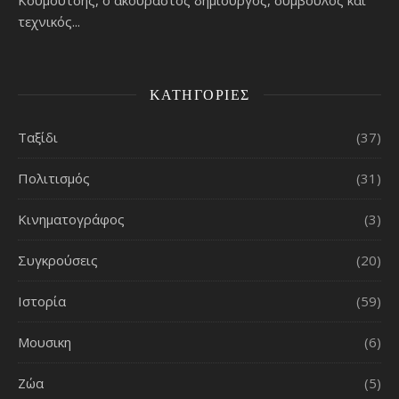
Κουμούτσης, ο ακούραστος δημιουργός, σύμβουλος και
τεχνικός...
ΚΑΤΗΓΟΡΊΕΣ
Ταξίδι
(37)
Πολιτισμός
(31)
Κινηματογράφος
(3)
Συγκρούσεις
(20)
Ιστορία
(59)
Μουσικη
(6)
Ζώα
(5)