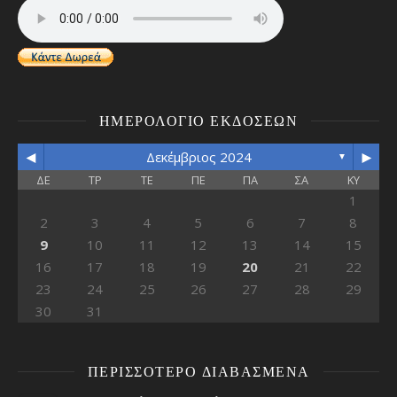
ΗΜΕΡΟΛΌΓΙΟ ΕΚΔΌΣΕΩΝ
◄
►
Δεκέμβριος 2024
▼
ΔΕ
ΤΡ
ΤΕ
ΠΕ
ΠΑ
ΣΑ
ΚΥ
1
2
3
4
5
6
7
8
9
10
11
12
13
14
15
16
17
18
19
20
21
22
23
24
25
26
27
28
29
30
31
ΠΕΡΙΣΣΌΤΕΡΟ ΔΙΑΒΑΣΜΈΝΑ