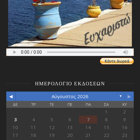
ΗΜΕΡΟΛΌΓΙΟ ΕΚΔΌΣΕΩΝ
◄
►
Αύγουστος 2026
▼
ΔΕ
ΤΡ
ΤΕ
ΠΕ
ΠΑ
ΣΑ
ΚΥ
1
2
3
4
5
6
7
8
9
10
11
12
13
14
15
16
17
18
19
20
21
22
23