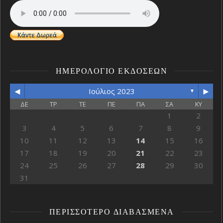
ΗΜΕΡΟΛΌΓΙΟ ΕΚΔΌΣΕΩΝ
◄
►
Ιούλιος 2023
▼
ΔΕ
ΤΡ
ΤΕ
ΠΕ
ΠΑ
ΣΑ
ΚΥ
1
2
3
4
5
6
7
8
9
10
11
12
13
14
15
16
17
18
19
20
21
22
23
24
25
26
27
28
29
30
31
ΠΕΡΙΣΣΌΤΕΡΟ ΔΙΑΒΑΣΜΈΝΑ