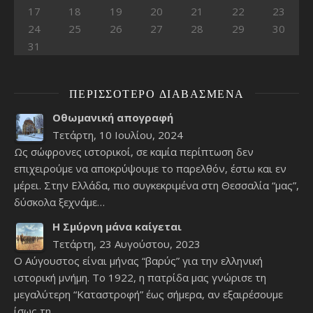
17
18
19
20
21
22
23
24
25
26
27
28
29
30
31
ΠΕΡΙΣΣΌΤΕΡΟ ΔΙΑΒΑΣΜΈΝΑ
Οθωμανική απογραφή
Τετάρτη, 10 Ιουλίου, 2024
Ως σώφρονες ιστορικοί, σε καμία περίπτωση δεν
επιχειρούμε να αποκρύψουμε το παρελθόν, έστω και εν
μέρει. Στην Ελλάδα, πιο συγκεκριμένα στη Θεσσαλία “μας”,
δύσκολα ξεχνάμε…
Η Σμύρνη μάνα καίγεται
Τετάρτη, 23 Αυγούστου, 2023
Ο Αύγουστος είναι μήνας “βαρύς” για την ελληνική
ιστορική μνήμη. Το 1922, η πατρίδα μας γνώρισε τη
μεγαλύτερη “Καταστροφή” έως σήμερα, αν εξαιρέσουμε
ίσως τη…