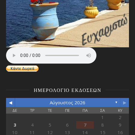
ΗΜΕΡΟΛΌΓΙΟ ΕΚΔΌΣΕΩΝ
◄
►
Αύγουστος 2026
▼
ΔΕ
ΤΡ
ΤΕ
ΠΕ
ΠΑ
ΣΑ
ΚΥ
1
2
3
4
5
6
7
8
9
10
11
12
13
14
15
16