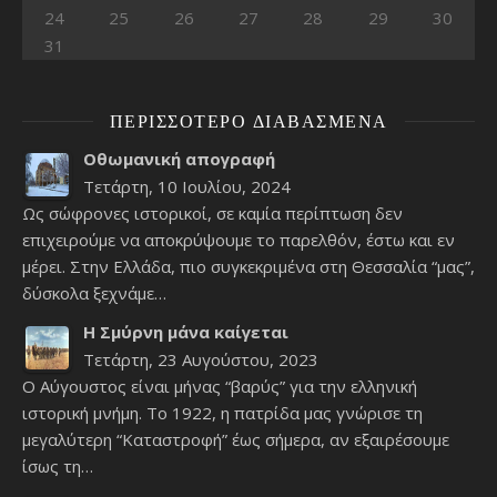
24
25
26
27
28
29
30
31
ΠΕΡΙΣΣΌΤΕΡΟ ΔΙΑΒΑΣΜΈΝΑ
Οθωμανική απογραφή
Τετάρτη, 10 Ιουλίου, 2024
Ως σώφρονες ιστορικοί, σε καμία περίπτωση δεν
επιχειρούμε να αποκρύψουμε το παρελθόν, έστω και εν
μέρει. Στην Ελλάδα, πιο συγκεκριμένα στη Θεσσαλία “μας”,
δύσκολα ξεχνάμε…
Η Σμύρνη μάνα καίγεται
Τετάρτη, 23 Αυγούστου, 2023
Ο Αύγουστος είναι μήνας “βαρύς” για την ελληνική
ιστορική μνήμη. Το 1922, η πατρίδα μας γνώρισε τη
μεγαλύτερη “Καταστροφή” έως σήμερα, αν εξαιρέσουμε
ίσως τη…