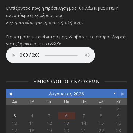
Ελπίζοντας πως η πρόσκλησή μας, θα λάβει μια θετική
ανταπόκριση εκ μέρους σας.
Ευχαριστούμε για τη υποστήριξή σας !
Για να μάθετε τα κίνητρά μας, διαβάστε το άρθρο “Δωρεά:
γιατί;”
ή ακούστε το εδώ.↷
ΗΜΕΡΟΛΌΓΙΟ ΕΚΔΌΣΕΩΝ
◄
►
Αύγουστος 2026
▼
ΔΕ
ΤΡ
ΤΕ
ΠΕ
ΠΑ
ΣΑ
ΚΥ
1
2
3
4
5
6
7
8
9
10
11
12
13
14
15
16
17
18
19
20
21
22
23