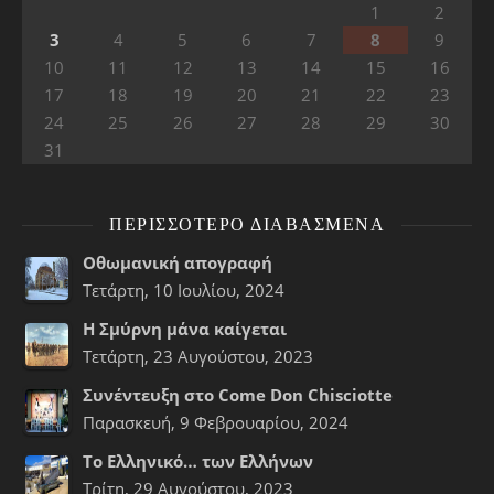
1
2
3
4
5
6
7
8
9
10
11
12
13
14
15
16
17
18
19
20
21
22
23
24
25
26
27
28
29
30
31
ΠΕΡΙΣΣΌΤΕΡΟ ΔΙΑΒΑΣΜΈΝΑ
Οθωμανική απογραφή
Τετάρτη, 10 Ιουλίου, 2024
Η Σμύρνη μάνα καίγεται
Τετάρτη, 23 Αυγούστου, 2023
Συνέντευξη στο Come Don Chisciotte
Παρασκευή, 9 Φεβρουαρίου, 2024
Το Ελληνικό… των Ελλήνων
Τρίτη, 29 Αυγούστου, 2023