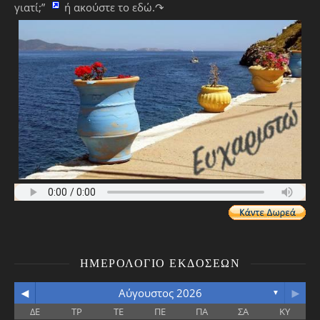
γιατί;”
ή ακούστε το εδώ.↷
ΗΜΕΡΟΛΌΓΙΟ ΕΚΔΌΣΕΩΝ
◄
►
Αύγουστος 2026
▼
ΔΕ
ΤΡ
ΤΕ
ΠΕ
ΠΑ
ΣΑ
ΚΥ