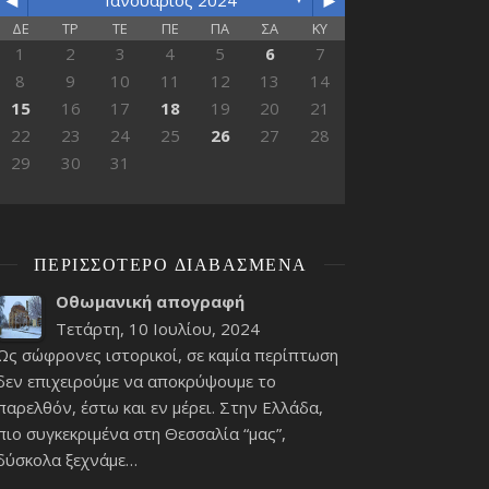
◄
►
Ιανουάριος 2024
ΔΕ
ΤΡ
ΤΕ
ΠΕ
ΠΑ
ΣΑ
ΚΥ
1
2
3
4
5
6
7
8
9
10
11
12
13
14
15
16
17
18
19
20
21
22
23
24
25
26
27
28
29
30
31
ΠΕΡΙΣΣΌΤΕΡΟ ΔΙΑΒΑΣΜΈΝΑ
Οθωμανική απογραφή
Τετάρτη, 10 Ιουλίου, 2024
Ως σώφρονες ιστορικοί, σε καμία περίπτωση
δεν επιχειρούμε να αποκρύψουμε το
παρελθόν, έστω και εν μέρει. Στην Ελλάδα,
πιο συγκεκριμένα στη Θεσσαλία “μας”,
δύσκολα ξεχνάμε…