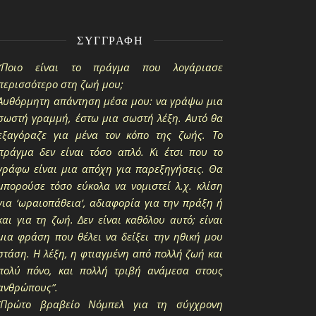
ΣΥΓΓΡΑΦΉ
“Ποιο είναι το πράγμα που λογάριασε
περισσότερο στη ζωή μου;
Αυθόρμητη απάντηση μέσα μου: να γράψω μια
σωστή γραμμή, έστω μια σωστή λέξη. Αυτό θα
εξαγόραζε για μένα τον κόπο της ζωής. Το
πράγμα δεν είναι τόσο απλό. Κι έτσι που το
γράφω είναι μια απόχη για παρεξηγήσεις. Θα
μπορούσε τόσο εύκολα να νομιστεί λ.χ. κλίση
για ‘ωραιοπάθεια’, αδιαφορία για την πράξη ή
και για τη ζωή. Δεν είναι καθόλου αυτό; είναι
μια φράση που θέλει να δείξει την ηθική μου
στάση. Η λέξη, η φτιαγμένη από πολλή ζωή και
πολύ πόνο, και πολλή τριβή ανάμεσα στους
ανθρώπους”.
(Πρώτο βραβείο Νόμπελ για τη σύγχρονη