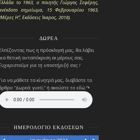
Ελλάδα το 1963, ο ποιητής Γιώργος Σεφέρης,
ανέκδοτο σημείωμα, 15 Φεβρουαρίου 1963,
“Μέρες Η΄”, Εκδόσεις Ίκαρος, 2018).
ΔΩΡΕΆ
Ελπίζοντας πως η πρόσκλησή μας, θα λάβει
μια θετική ανταπόκριση εκ μέρους σας.
Ευχαριστούμε για τη υποστήριξή σας !
Για να μάθετε τα κίνητρά μας, διαβάστε το
άρθρο “Δωρεά: γιατί;”
ή ακούστε το εδώ.↷
ΗΜΕΡΟΛΌΓΙΟ ΕΚΔΌΣΕΩΝ
▼