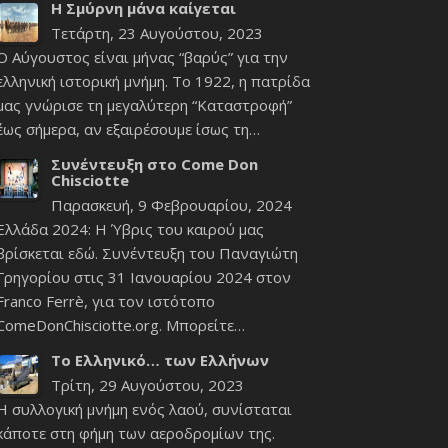
Η Σμύρνη μάνα καίγεται
Τετάρτη, 23 Αυγούστου, 2023
Ο Αύγουστος είναι μήνας “βαρύς” για την
ελληνική ιστορική μνήμη. Το 1922, η πατρίδα
μας γνώρισε τη μεγαλύτερη “Καταστροφή”
έως σήμερα, αν εξαιρέσουμε ίσως τη…
Συνέντευξη στο Come Don
Chisciotte
Παρασκευή, 9 Φεβρουαρίου, 2024
Ελλάδα 2024: Η Ύβρις του καιρού μας
βρίσκεται εδώ. Συνέντευξη του Παναγιώτη
Γρηγορίου στις 31 Ιανουαρίου 2024 στον
Franco Ferrè, για τον ιστότοπο
ComeDonChisciotte.org. Μπορείτε…
Το Ελληνικό… των Ελλήνων
Τρίτη, 29 Αυγούστου, 2023
Η συλλογική μνήμη ενός λαού, συνίσταται
κάποτε στη φήμη των αεροδρομίων της.