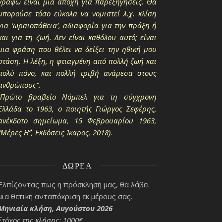
γράφω είναι μια απόχη για παρεξηγήσεις. Θα
μπορούσε τόσο εύκολα να νομιστεί λ.χ. κλίση
για ‘ωραιοπάθεια’, αδιαφορία για την πράξη ή
και για τη ζωή. Δεν είναι καθόλου αυτό; είναι
μια φράση που θέλει να δείξει την ηθική μου
στάση. Η λέξη, η φτιαγμένη από πολλή ζωή και
πολύ πόνο, και πολλή τριβή ανάμεσα στους
ανθρώπους”.
(Πρώτο βραβείο Νόμπελ για τη σύγχρονη
Ελλάδα το 1963, ο ποιητής Γιώργος Σεφέρης,
ανέκδοτο σημείωμα, 15 Φεβρουαρίου 1963,
“Μέρες Η΄”, Εκδόσεις Ίκαρος, 2018).
ΔΩΡΕΆ
Ελπίζοντας πως η πρόσκλησή μας, θα λάβει
μια θετική ανταπόκριση εκ μέρους σας.
Μηνιαία κλήση, Αυγούστου 2026
Στόχος της κλήσης: 1000€