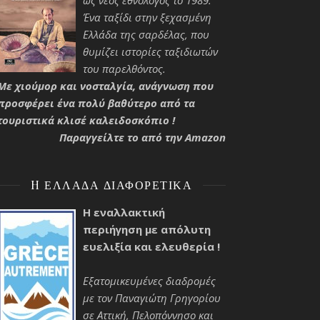
ως νέος εθνολόγος το 1989.
Ένα ταξίδι στην ξεχασμένη
Ελλάδα της σαρδέλας, που
θυμίζει ιστορίες ταξιδιωτών
του παρελθόντος.
Με χιούμορ και νοσταλγία, ανάγνωση που
προσφέρει ένα πολύ βαθύτερο από τα
τουριστικά κλισέ καλειδοσκόπιο !
Παραγγείλτε το από την Amazon
H ΕΛΛΆΔΑ ΔΙΑΦΟΡΕΤΙΚΆ
Η εναλλακτική
περιήγηση με απόλυτη
ευελιξία και ελευθερία !
Εξατομικευμένες διαδρομές
με τον Παναγιώτη Γρηγορίου
σε Αττική, Πελοπόννησο και