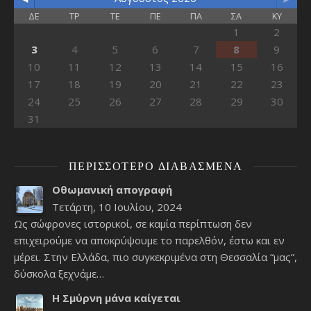
ΔΕ
ΤΡ
ΤΕ
ΠΕ
ΠΑ
ΣΑ
ΚΥ
1
2
3
4
5
6
7
8
9
10
11
12
13
14
15
16
17
18
19
20
21
22
23
24
25
26
27
28
29
30
31
ΠΕΡΙΣΣΌΤΕΡΟ ΔΙΑΒΑΣΜΈΝΑ
Οθωμανική απογραφή
Τετάρτη, 10 Ιουλίου, 2024
Ως σώφρονες ιστορικοί, σε καμία περίπτωση δεν
επιχειρούμε να αποκρύψουμε το παρελθόν, έστω και εν
μέρει. Στην Ελλάδα, πιο συγκεκριμένα στη Θεσσαλία “μας”,
δύσκολα ξεχνάμε…
Η Σμύρνη μάνα καίγεται