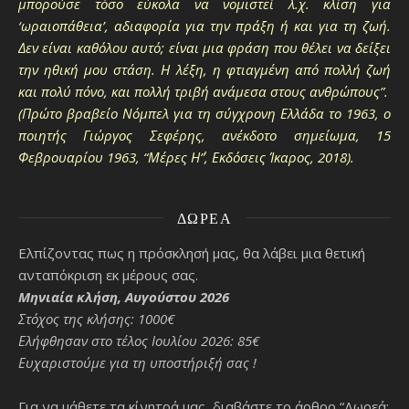
μπορούσε τόσο εύκολα να νομιστεί λ.χ. κλίση για
‘ωραιοπάθεια’, αδιαφορία για την πράξη ή και για τη ζωή.
Δεν είναι καθόλου αυτό; είναι μια φράση που θέλει να δείξει
την ηθική μου στάση. Η λέξη, η φτιαγμένη από πολλή ζωή
και πολύ πόνο, και πολλή τριβή ανάμεσα στους ανθρώπους”.
(Πρώτο βραβείο Νόμπελ για τη σύγχρονη Ελλάδα το 1963, ο
ποιητής Γιώργος Σεφέρης, ανέκδοτο σημείωμα, 15
Φεβρουαρίου 1963, “Μέρες Η΄”, Εκδόσεις Ίκαρος, 2018).
ΔΩΡΕΆ
Ελπίζοντας πως η πρόσκλησή μας, θα λάβει μια θετική
ανταπόκριση εκ μέρους σας.
Μηνιαία κλήση, Αυγούστου 2026
Στόχος της κλήσης: 1000€
Ελήφθησαν στο τέλος Ιουλίου 2026: 85€
Ευχαριστούμε για τη υποστήριξή σας !
Για να μάθετε τα κίνητρά μας, διαβάστε το άρθρο “Δωρεά: