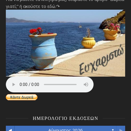
γιατί;”
ή ακούστε το εδώ.↷
ΗΜΕΡΟΛΌΓΙΟ ΕΚΔΌΣΕΩΝ
◄
►
Αύγουστος 2026
▼