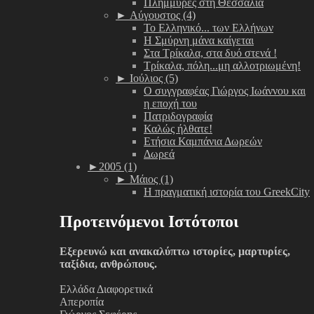
Πλημμύρες στη Θεσσαλία
►
Αύγουστος (4)
Το Ελληνικό... των Ελλήνων
Η Σμύρνη μάνα καίγεται
Στα Τρίκαλα, στα δυό στενά !
Τρίκαλα, πόλη...μη αλλοτριωμένη!
►
Ιούλιος (5)
Ο συγγραφέας Γιώργος Ιωάννου και
η εποχή του
Πατριδογραφία
Καλώς ήλθατε!
Ετήσια Καμπάνια Δωρεών
Δωρεά
►
2005 (1)
►
Μάιος (1)
Η πραγματική ιστορία του GreekCity
Προτεινόμενοι Ιστότοποι
Εξερευνώ και ανακαλύπτω ιστορίες, μαρτυρίες,
ταξίδια, ανθρώπους.
Ελλάδα Διαφορετικά
Απεροπία