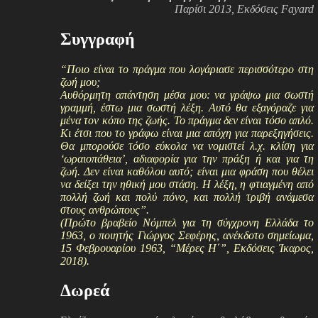
Παρίσι 2013, Εκδόσεις Fayard
Συγγραφή
“Ποιο είναι το πράγμα που λογάριασε περισσότερο στη
ζωή μου;
Αυθόρμητη απάντηση μέσα μου: να γράψω μια σωστή
γραμμή, έστω μια σωστή λέξη. Αυτό θα εξαγόραζε για
μένα τον κόπο της ζωής. Το πράγμα δεν είναι τόσο απλό.
Κι έτσι που το γράφω είναι μια απόχη για παρεξηγήσεις.
Θα μπορούσε τόσο εύκολα να νομιστεί λ.χ. κλίση για
‘ωραιοπάθεια’, αδιαφορία για την πράξη ή και για τη
ζωή. Δεν είναι καθόλου αυτό; είναι μια φράση που θέλει
να δείξει την ηθική μου στάση. Η λέξη, η φτιαγμένη από
πολλή ζωή και πολύ πόνο, και πολλή τριβή ανάμεσα
στους ανθρώπους”.
(Πρώτο βραβείο Νόμπελ για τη σύγχρονη Ελλάδα το
1963, ο ποιητής Γιώργος Σεφέρης, ανέκδοτο σημείωμα,
15 Φεβρουαρίου 1963, “Μέρες Η΄”, Εκδόσεις Ίκαρος,
2018).
Δωρεά