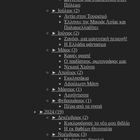
Πόλεμο
►
Ιούλιος (2)
Αντίο στον Τουρισμό
Έλληνες της Μικράς Ασίας και
Παλαιοελλαδίτες
►
Ιούνιος (2)
Ζαγόρι, μια μαγευτική περιοχή!
Η Ελλάδα φάντασμα
►
Μάιος (3)
Καφές φραπέ
Ο παιδίατρος, φωτογράφος μας
Νεκροί Χρόνοι
►
Απρίλιος (2)
Εκκλησάκια
Αδούλωτη Μάνη
►
Μάρτιος (1)
Αρχόντισσα
►
Φεβρουάριος (1)
Πέρα από τα νησιά
►
2024 (19)
►
Δεκέμβριος (2)
Κυκλοφόρησε το νέο μου βιβλίο
Η εκ βαθέων Θεσσαλία
►
Νοέμβριος (3)
Η κόρη του βασιλιά