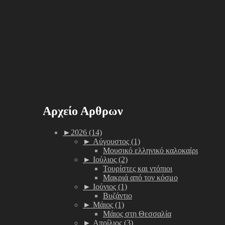
Αρχείο Αρθρων
►
2026 (14)
►
Αύγουστος (1)
Μουσικό ελληνικό καλοκαίρι
►
Ιούλιος (2)
Τουρίστες και ντόπιοι
Μακριά από τον κόσμο
►
Ιούνιος (1)
Βυζάντιο
►
Μάιος (1)
Μάιος στη Θεσσαλία
►
Απρίλιος (3)