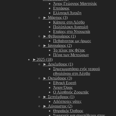
Άγιος Γεώργιος Μαντηλάς
Επιτάφιος
Ελληνική Άνοιξη
►
Μάρτιος (3)
Κάποτε στη Λέσβο
Πολύπλοκη Ανατολή
Εταίρες στο Ντουμπάι
►
Φεβρουάριος (1)
Πεθαίνοντας ως ήρωες
►
Ιανουάριος (2)
Το τέλος της Φέτας
Πέρα των Μετεώρων
►
2025 (18)
►
Δεκέμβριος (1)
Σημειωματάριο ενός νεαρού
εθνολόγου στη Λέσβο
►
Οκτώβριος (3)
Εθνική Εορτή
Άγιον Όρος
Ο Αληθινός Ζορμπάς
►
Σεπτέμβριος (1)
Αδέσποτες γάτες
►
Αύγουστος (2)
Θηραϊκός Όρθρος
Συγγενείς και συμπέθεροι στον