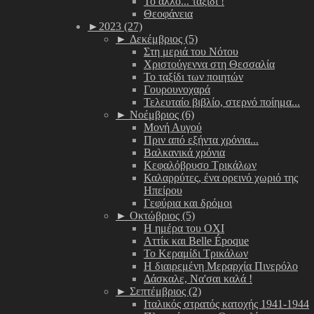
Το άλλο... ταξίδι !
Θεοφάνεια
►
2023 (27)
►
Δεκέμβριος (5)
Στη μεριά του Νότου
Χριστούγεννα στη Θεσσαλία
Το ταξίδι των ποιητών
Γουρουνοχαρά
Τελευταίο βιβλίο, στερνό ποίημα...
►
Νοέμβριος (6)
Μονή Αυγού
Πριν από εξήντα χρόνια...
Βαλκανικά χρόνια
Κεφαλόβρυσο Τρικάλων
Καλαρρύτες, ένα ορεινό χωριό της
Ηπείρου
Γεφύρια και δρόμοι
►
Οκτώβριος (5)
Η ημέρα του ΟΧΙ
Αττίκ και Belle Époque
Το Κεραμίδι Τρικάλων
Η διαιρεμένη Μεραρχία Πινερόλο
Δάσκαλε, Να'σαι καλά !
►
Σεπτέμβριος (2)
Ιταλικός στρατός κατοχής 1941-1944