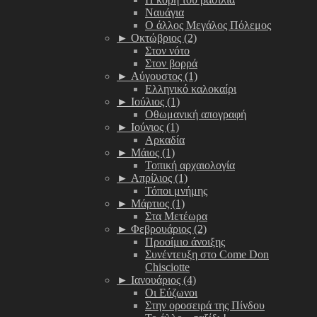
Ναυάγια
Ο άλλος Μεγάλος Πόλεμος
►
Οκτώβριος (2)
Στον νότο
Στον βορρά
►
Αύγουστος (1)
Ελληνικό καλοκαίρι
►
Ιούλιος (1)
Οθωμανική απογραφή
►
Ιούνιος (1)
Αρκαδία
►
Μάιος (1)
Τοπική αρχαιολογία
►
Απρίλιος (1)
Τόποι μνήμης
►
Μάρτιος (1)
Στα Μετέωρα
►
Φεβρουάριος (2)
Προοίμιο άνοιξης
Συνέντευξη στο Come Don
Chisciotte
►
Ιανουάριος (4)
Οι Εύζωνοι
Στην οροσειρά της Πίνδου