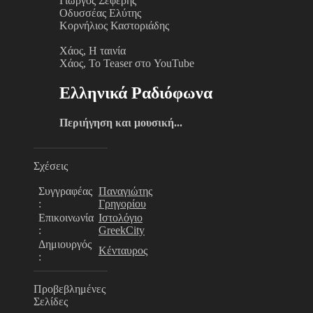
Γιώργος Σεφέρης
Οδυσσέας Ελύτης
Κορνήλιος Καστοριάδης
Χάος, Η ταινία
Χάος, Το Teaser στο YouTube
Ελληνικά Ραδιόφωνα
Περιήγηση και μουσική...
Σχέσεις
Συγγραφέας
Παναγιώτης
:
Γρηγορίου
Επικοινωνία
Ιστολόγιο
:
GreekCity
Δημιουργός
Κένταυρος
:
Προβεβλημένες
Σελίδες