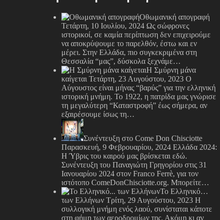
Οθωμανική απογραφή
Τετάρτη, 10 Ιουλίου, 2024
Ως σώφρονες
ιστορικοί, σε καμία περίπτωση δεν επιχειρούμε
να αποκρύψουμε το παρελθόν, έστω και εν
μέρει. Στην Ελλάδα, πιο συγκεκριμένα στη
Θεσσαλία “μας”, δύσκολα ξεχνάμε…
Η Σμύρνη μάνα
καίγεται
Τετάρτη, 23 Αυγούστου, 2023
Ο
Αύγουστος είναι μήνας “βαρύς” για την ελληνική
ιστορική μνήμη. Το 1922, η πατρίδα μας γνώρισε
τη μεγαλύτερη “Καταστροφή” έως σήμερα, αν
εξαιρέσουμε ίσως τη…
Συνέντευξη στο Come Don Chisciotte
Παρασκευή, 9 Φεβρουαρίου, 2024
Ελλάδα 2024:
Η Ύβρις του καιρού μας βρίσκεται εδώ.
Συνέντευξη του Παναγιώτη Γρηγορίου στις 31
Ιανουαρίου 2024 στον Franco Ferrè, για τον
ιστότοπο ComeDonChisciotte.org. Μπορείτε…
Το Ελληνικό…
των Ελλήνων
Τρίτη, 29 Αυγούστου, 2023
Η
συλλογική μνήμη ενός λαού, συνίσταται κάποτε
στη φήμη των αεροδρομίων της. Ακόμη κι αν