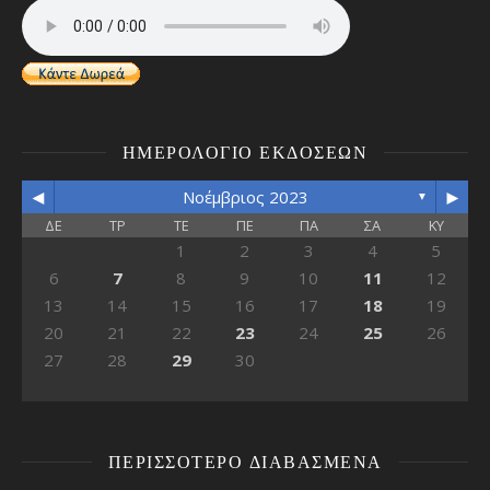
ΗΜΕΡΟΛΌΓΙΟ ΕΚΔΌΣΕΩΝ
◄
►
Νοέμβριος 2023
▼
ΔΕ
ΤΡ
ΤΕ
ΠΕ
ΠΑ
ΣΑ
ΚΥ
1
2
3
4
5
6
7
8
9
10
11
12
13
14
15
16
17
18
19
20
21
22
23
24
25
26
27
28
29
30
ΠΕΡΙΣΣΌΤΕΡΟ ΔΙΑΒΑΣΜΈΝΑ