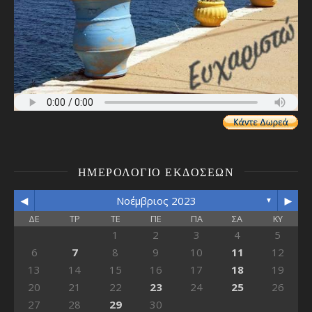
ΗΜΕΡΟΛΌΓΙΟ ΕΚΔΌΣΕΩΝ
◄
►
Νοέμβριος 2023
▼
ΔΕ
ΤΡ
ΤΕ
ΠΕ
ΠΑ
ΣΑ
ΚΥ
1
2
3
4
5
6
7
8
9
10
11
12
13
14
15
16
17
18
19
20
21
22
23
24
25
26
27
28
29
30