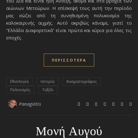
του Δία και είναι ήδη Άνοιξη, ακόμα και στα βράχια των
αιώνιων Μετεώρων. Η επίσκεψή τους αυτή την περίοδο
μας σώζει από τη συνηθισμένη πολυκοσμία της
καλοκαιρινής αιχμής. Αυτό ακριβώς κάναμε, γιατί το
“Ελλάδα Διαφορετικά” είναι πρώτα και κύρια για όλες τις
εποχές.
ΠΕΡΙΣΣΌΤΕΡΑ
Εθνολογία
Ιστορία
Κινηματογράφος
Πολιτισμός
Ταξίδι
Panagiótis
Μονή Αυγού