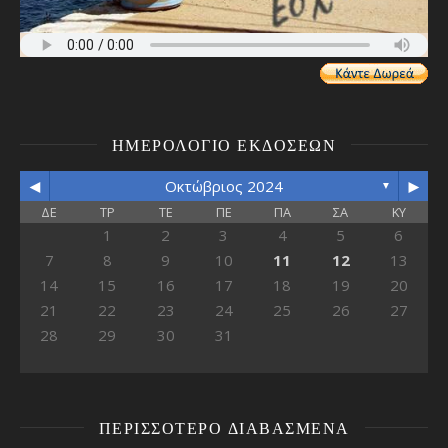
ΗΜΕΡΟΛΌΓΙΟ ΕΚΔΌΣΕΩΝ
◄
►
Οκτώβριος 2024
▼
ΔΕ
ΤΡ
ΤΕ
ΠΕ
ΠΑ
ΣΑ
ΚΥ
1
2
3
4
5
6
7
8
9
10
11
12
13
14
15
16
17
18
19
20
21
22
23
24
25
26
27
28
29
30
31
ΠΕΡΙΣΣΌΤΕΡΟ ΔΙΑΒΑΣΜΈΝΑ