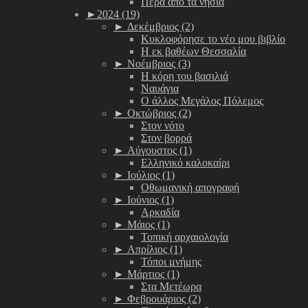
Πέρα από τα νησιά
►
2024 (19)
►
Δεκέμβριος (2)
Κυκλοφόρησε το νέο μου βιβλίο
Η εκ βαθέων Θεσσαλία
►
Νοέμβριος (3)
Η κόρη του βασιλιά
Ναυάγια
Ο άλλος Μεγάλος Πόλεμος
►
Οκτώβριος (2)
Στον νότο
Στον βορρά
►
Αύγουστος (1)
Ελληνικό καλοκαίρι
►
Ιούλιος (1)
Οθωμανική απογραφή
►
Ιούνιος (1)
Αρκαδία
►
Μάιος (1)
Τοπική αρχαιολογία
►
Απρίλιος (1)
Τόποι μνήμης
►
Μάρτιος (1)
Στα Μετέωρα
►
Φεβρουάριος (2)