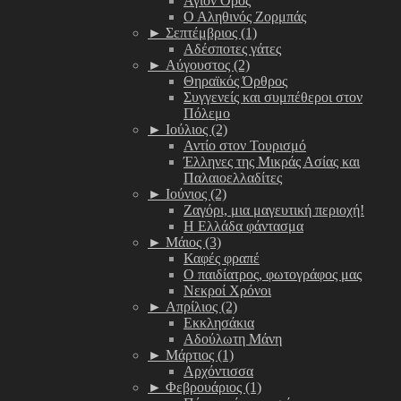
Άγιον Όρος
Ο Αληθινός Ζορμπάς
►
Σεπτέμβριος (1)
Αδέσποτες γάτες
►
Αύγουστος (2)
Θηραϊκός Όρθρος
Συγγενείς και συμπέθεροι στον
Πόλεμο
►
Ιούλιος (2)
Αντίο στον Τουρισμό
Έλληνες της Μικράς Ασίας και
Παλαιοελλαδίτες
►
Ιούνιος (2)
Ζαγόρι, μια μαγευτική περιοχή!
Η Ελλάδα φάντασμα
►
Μάιος (3)
Καφές φραπέ
Ο παιδίατρος, φωτογράφος μας
Νεκροί Χρόνοι
►
Απρίλιος (2)
Εκκλησάκια
Αδούλωτη Μάνη
►
Μάρτιος (1)
Αρχόντισσα
►
Φεβρουάριος (1)