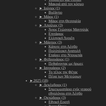
Μακριά από τον κόσμο
►
Ιούνιος (1)
Βυζάντιο
►
Μάιος (1)
Μάιος στη Θεσσαλία
►
Απρίλιος (3)
Άγιος Γεώργιος Μαντηλάς
Επιτάφιος
Ελληνική Άνοιξη
►
Μάρτιος (3)
Κάποτε στη Λέσβο
Πολύπλοκη Ανατολή
Εταίρες στο Ντουμπάι
►
Φεβρουάριος (1)
Πεθαίνοντας ως ήρωες
►
Ιανουάριος (2)
Το τέλος της Φέτας
Πέρα των Μετεώρων
►
2025 (18)
►
Δεκέμβριος (1)
Σημειωματάριο ενός νεαρού
εθνολόγου στη Λέσβο
►
Οκτώβριος (3)
Εθνική Εορτή