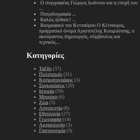
Ο συγγραφέας Γιώργος Ιωάννου και η εποχή του
...
Πατριδογραφία
...
Καλώς ήλθατε!
...
Βιογραφικό του Κενταύρου
Ο Κένταυρος,
πραγματικό όνομα Αριστοτέλης Κουμούτσης, ο
ακούραστος δημιουργός, σύμβουλος και
τεχνικός...
Κατηγορίες
Ταξίδι
(37)
Πολιτισμός
(31)
Κινηματογράφος
(3)
Συγκρούσεις
(20)
Ιστορία
(59)
Μουσικη
(6)
Ζώα
(5)
Λογοτεχνία
(8)
Εθνολογία
(27)
Γεωγραφία
(14)
Αρχαιολογία
(3)
Γαστρονομία
(3)