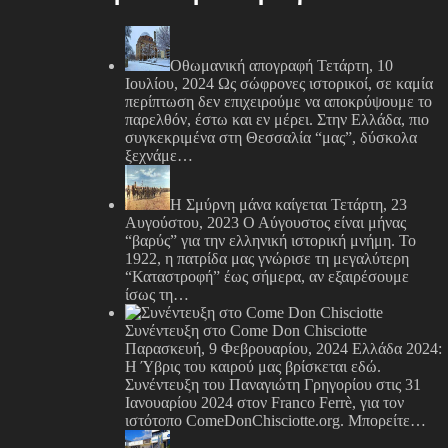
Οθωμανική απογραφή
Τετάρτη, 10
Ιουλίου, 2024
Ως σώφρονες ιστορικοί, σε καμία
περίπτωση δεν επιχειρούμε να αποκρύψουμε το
παρελθόν, έστω και εν μέρει. Στην Ελλάδα, πιο
συγκεκριμένα στη Θεσσαλία “μας”, δύσκολα
ξεχνάμε…
Η Σμύρνη μάνα καίγεται
Τετάρτη, 23
Αυγούστου, 2023
Ο Αύγουστος είναι μήνας
“βαρύς” για την ελληνική ιστορική μνήμη. Το
1922, η πατρίδα μας γνώρισε τη μεγαλύτερη
“Καταστροφή” έως σήμερα, αν εξαιρέσουμε
ίσως τη…
Συνέντευξη στο Come Don Chisciotte
Παρασκευή, 9 Φεβρουαρίου, 2024
Ελλάδα 2024:
Η Ύβρις του καιρού μας βρίσκεται εδώ.
Συνέντευξη του Παναγιώτη Γρηγορίου στις 31
Ιανουαρίου 2024 στον Franco Ferrè, για τον
ιστότοπο ComeDonChisciotte.org. Μπορείτε…