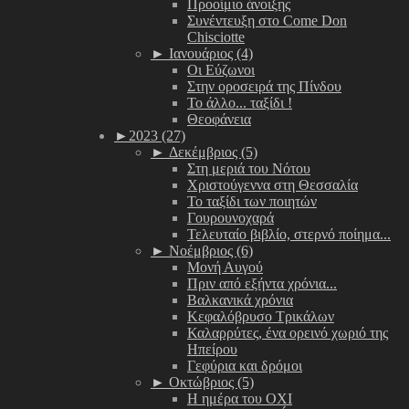
Προοίμιο άνοιξης
Συνέντευξη στο Come Don
Chisciotte
►
Ιανουάριος (4)
Οι Εύζωνοι
Στην οροσειρά της Πίνδου
Το άλλο... ταξίδι !
Θεοφάνεια
►
2023 (27)
►
Δεκέμβριος (5)
Στη μεριά του Νότου
Χριστούγεννα στη Θεσσαλία
Το ταξίδι των ποιητών
Γουρουνοχαρά
Τελευταίο βιβλίο, στερνό ποίημα...
►
Νοέμβριος (6)
Μονή Αυγού
Πριν από εξήντα χρόνια...
Βαλκανικά χρόνια
Κεφαλόβρυσο Τρικάλων
Καλαρρύτες, ένα ορεινό χωριό της
Ηπείρου
Γεφύρια και δρόμοι
►
Οκτώβριος (5)
Η ημέρα του ΟΧΙ