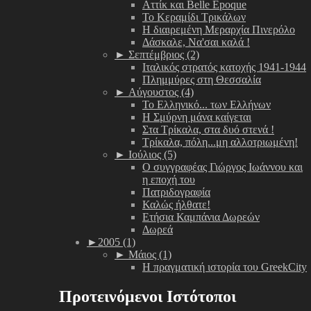
Αττίκ και Belle Époque
Το Κεραμίδι Τρικάλων
Η διαιρεμένη Μεραρχία Πινερόλο
Δάσκαλε, Να'σαι καλά !
►
Σεπτέμβριος (2)
Ιταλικός στρατός κατοχής 1941-1944
Πλημμύρες στη Θεσσαλία
►
Αύγουστος (4)
Το Ελληνικό... των Ελλήνων
Η Σμύρνη μάνα καίγεται
Στα Τρίκαλα, στα δυό στενά !
Τρίκαλα, πόλη...μη αλλοτριωμένη!
►
Ιούλιος (5)
Ο συγγραφέας Γιώργος Ιωάννου και
η εποχή του
Πατριδογραφία
Καλώς ήλθατε!
Ετήσια Καμπάνια Δωρεών
Δωρεά
►
2005 (1)
►
Μάιος (1)
Η πραγματική ιστορία του GreekCity
Προτεινόμενοι Ιστότοποι