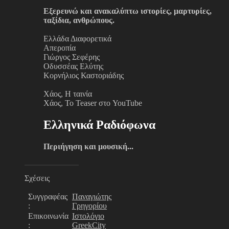
Εξερευνώ και ανακαλύπτω ιστορίες, μαρτυρίες,
ταξίδια, ανθρώπους.
Ελλάδα Διαφορετικά
Απεροπία
Γιώργος Σεφέρης
Οδυσσέας Ελύτης
Κορνήλιος Καστοριάδης
Χάος, Η ταινία
Χάος, Το Teaser στο YouTube
Ελληνικά Ραδιόφωνα
Περιήγηση και μουσική...
Σχέσεις
Συγγραφέας
Παναγιώτης
:
Γρηγορίου
Επικοινωνία
Ιστολόγιο
:
GreekCity