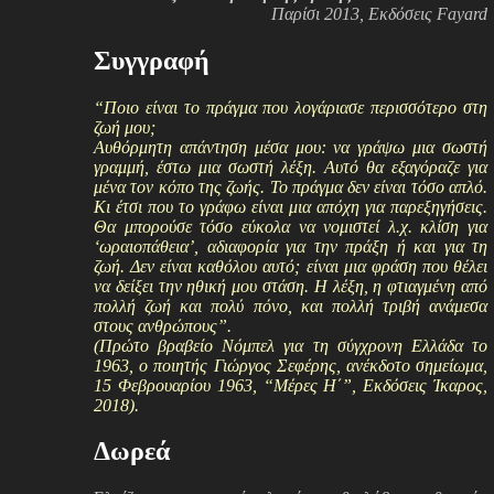
Παρίσι 2013, Εκδόσεις Fayard
Συγγραφή
“Ποιο είναι το πράγμα που λογάριασε περισσότερο στη
ζωή μου;
Αυθόρμητη απάντηση μέσα μου: να γράψω μια σωστή
γραμμή, έστω μια σωστή λέξη. Αυτό θα εξαγόραζε για
μένα τον κόπο της ζωής. Το πράγμα δεν είναι τόσο απλό.
Κι έτσι που το γράφω είναι μια απόχη για παρεξηγήσεις.
Θα μπορούσε τόσο εύκολα να νομιστεί λ.χ. κλίση για
‘ωραιοπάθεια’, αδιαφορία για την πράξη ή και για τη
ζωή. Δεν είναι καθόλου αυτό; είναι μια φράση που θέλει
να δείξει την ηθική μου στάση. Η λέξη, η φτιαγμένη από
πολλή ζωή και πολύ πόνο, και πολλή τριβή ανάμεσα
στους ανθρώπους”.
(Πρώτο βραβείο Νόμπελ για τη σύγχρονη Ελλάδα το
1963, ο ποιητής Γιώργος Σεφέρης, ανέκδοτο σημείωμα,
15 Φεβρουαρίου 1963, “Μέρες Η΄”, Εκδόσεις Ίκαρος,
2018).
Δωρεά