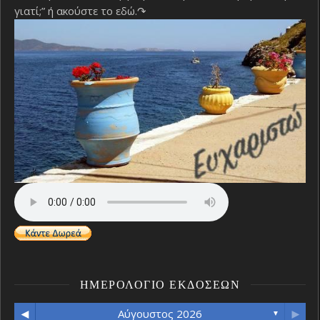
γιατί;”
ή ακούστε το εδώ.↷
ΗΜΕΡΟΛΌΓΙΟ ΕΚΔΌΣΕΩΝ
◄
►
Αύγουστος 2026
▼