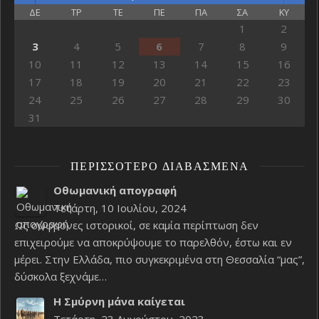
ΔΕ
ΤΡ
ΤΕ
ΠΕ
ΠΑ
ΣΑ
ΚΥ
1
2
3
4
5
6
7
8
9
10
11
12
13
14
15
16
17
18
19
20
21
22
23
24
25
26
27
28
29
30
31
ΠΕΡΙΣΣΌΤΕΡΟ ΔΙΑΒΑΣΜΈΝΑ
Οθωμανική απογραφή
Τετάρτη, 10 Ιουλίου, 2024
Ως σώφρονες ιστορικοί, σε καμία περίπτωση δεν
επιχειρούμε να αποκρύψουμε το παρελθόν, έστω και εν
μέρει. Στην Ελλάδα, πιο συγκεκριμένα στη Θεσσαλία “μας”,
δύσκολα ξεχνάμε…
Η Σμύρνη μάνα καίγεται