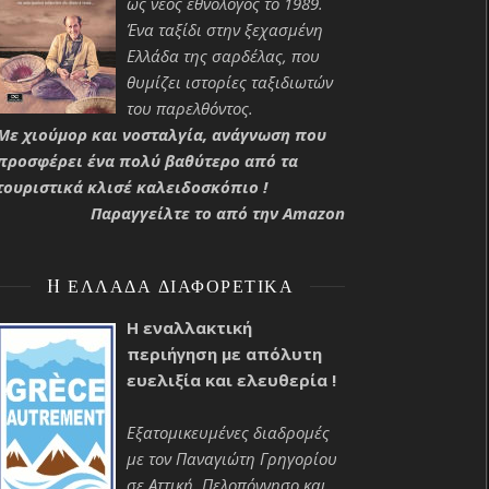
ως νέος εθνολόγος το 1989.
Ένα ταξίδι στην ξεχασμένη
Ελλάδα της σαρδέλας, που
θυμίζει ιστορίες ταξιδιωτών
του παρελθόντος.
Με χιούμορ και νοσταλγία, ανάγνωση που
προσφέρει ένα πολύ βαθύτερο από τα
τουριστικά κλισέ καλειδοσκόπιο !
Παραγγείλτε το από την Amazon
H ΕΛΛΆΔΑ ΔΙΑΦΟΡΕΤΙΚΆ
Η εναλλακτική
περιήγηση με απόλυτη
ευελιξία και ελευθερία !
Εξατομικευμένες διαδρομές
με τον Παναγιώτη Γρηγορίου
σε Αττική, Πελοπόννησο και