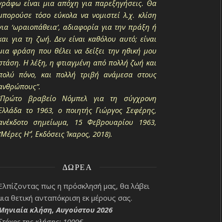
γράφω είναι μια απόχη για παρεξηγήσεις. Θα
μπορούσε τόσο εύκολα να νομιστεί λ.χ. κλίση
για ‘ωραιοπάθεια’, αδιαφορία για την πράξη ή
και για τη ζωή. Δεν είναι καθόλου αυτό; είναι
μια φράση που θέλει να δείξει την ηθική μου
στάση. Η λέξη, η φτιαγμένη από πολλή ζωή και
πολύ πόνο, και πολλή τριβή ανάμεσα στους
ανθρώπους”.
(Πρώτο βραβείο Νόμπελ για τη σύγχρονη
Ελλάδα το 1963, ο ποιητής Γιώργος Σεφέρης,
ανέκδοτο σημείωμα, 15 Φεβρουαρίου 1963,
“Μέρες Η΄”, Εκδόσεις Ίκαρος, 2018).
ΔΩΡΕΆ
Ελπίζοντας πως η πρόσκλησή μας, θα λάβει
μια θετική ανταπόκριση εκ μέρους σας.
Μηνιαία κλήση, Αυγούστου 2026
Στόχος της κλήσης: 1000€