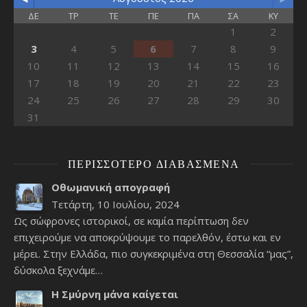
ΔΕ
ΤΡ
ΤΕ
ΠΕ
ΠΑ
ΣΑ
ΚΥ
1
2
3
4
5
6
7
8
9
10
11
12
13
14
15
16
17
18
19
20
21
22
23
24
25
26
27
28
29
30
31
ΠΕΡΙΣΣΌΤΕΡΟ ΔΙΑΒΑΣΜΈΝΑ
Οθωμανική απογραφή
Τετάρτη, 10 Ιουλίου, 2024
Ως σώφρονες ιστορικοί, σε καμία περίπτωση δεν
επιχειρούμε να αποκρύψουμε το παρελθόν, έστω και εν
μέρει. Στην Ελλάδα, πιο συγκεκριμένα στη Θεσσαλία “μας”,
δύσκολα ξεχνάμε…
Η Σμύρνη μάνα καίγεται