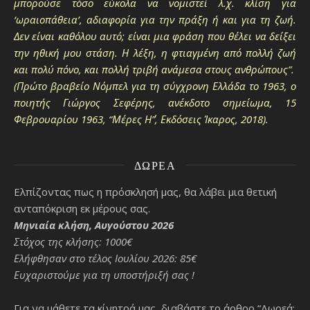
μπορούσε τόσο εύκολα να νομιστεί λ.χ. κλίση για
‘ωραιοπάθεια’, αδιαφορία για την πράξη ή και για τη ζωή.
Δεν είναι καθόλου αυτό; είναι μια φράση που θέλει να δείξει
την ηθική μου στάση. Η λέξη, η φτιαγμένη από πολλή ζωή
και πολύ πόνο, και πολλή τριβή ανάμεσα στους ανθρώπους”.
(Πρώτο βραβείο Νόμπελ για τη σύγχρονη Ελλάδα το 1963, ο
ποιητής Γιώργος Σεφέρης, ανέκδοτο σημείωμα, 15
Φεβρουαρίου 1963, “Μέρες Η΄”, Εκδόσεις Ίκαρος, 2018).
ΔΩΡΕΆ
Ελπίζοντας πως η πρόσκλησή μας, θα λάβει μια θετική
ανταπόκριση εκ μέρους σας.
Μηνιαία κλήση, Αυγούστου 2026
Στόχος της κλήσης: 1000€
Ελήφθησαν στο τέλος Ιουλίου 2026: 85€
Ευχαριστούμε για τη υποστήριξή σας !
Για να μάθετε τα κίνητρά μας, διαβάστε το άρθρο “Δωρεά: