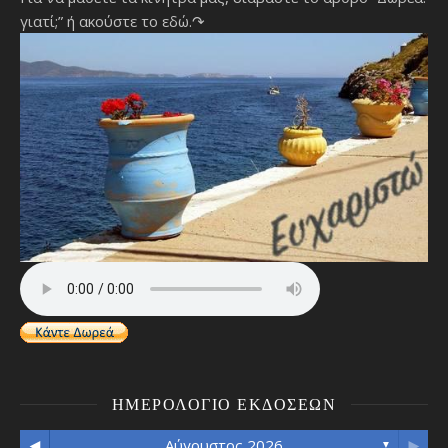
γιατί;”
ή ακούστε το εδώ.↷
ΗΜΕΡΟΛΌΓΙΟ ΕΚΔΌΣΕΩΝ
◄
►
Αύγουστος 2026
▼