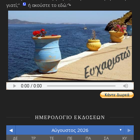
γιατί;”
ή ακούστε το εδώ.↷
ΗΜΕΡΟΛΌΓΙΟ ΕΚΔΌΣΕΩΝ
◄
►
Αύγουστος 2026
▼
ΔΕ
ΤΡ
ΤΕ
ΠΕ
ΠΑ
ΣΑ
ΚΥ