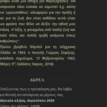
γράφω είναι μια απόχη για παρεξηγήσεις. Θα
μπορούσε τόσο εύκολα να νομιστεί λ.χ. κλίση
για ‘ωραιοπάθεια’, αδιαφορία για την πράξη ή
και για τη ζωή. Δεν είναι καθόλου αυτό; είναι
μια φράση που θέλει να δείξει την ηθική μου
στάση. Η λέξη, η φτιαγμένη από πολλή ζωή και
πολύ πόνο, και πολλή τριβή ανάμεσα στους
ανθρώπους”.
(Πρώτο βραβείο Νόμπελ για τη σύγχρονη
Ελλάδα το 1963, ο ποιητής Γιώργος Σεφέρης,
ανέκδοτο σημείωμα, 15 Φεβρουαρίου 1963,
“Μέρες Η΄”, Εκδόσεις Ίκαρος, 2018).
ΔΩΡΕΆ
Ελπίζοντας πως η πρόσκλησή μας, θα λάβει
μια θετική ανταπόκριση εκ μέρους σας.
Μηνιαία κλήση, Αυγούστου 2026
Στόχος της κλήσης: 1000€