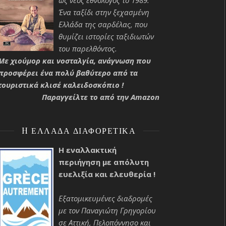
ως νέος εθνολόγος το 1989.
Ένα ταξίδι στην ξεχασμένη
Ελλάδα της σαρδέλας, που
θυμίζει ιστορίες ταξιδιωτών
του παρελθόντος.
Με χιούμορ και νοσταλγία, ανάγνωση που
προσφέρει ένα πολύ βαθύτερο από τα
τουριστικά κλισέ καλειδοσκόπιο !
Παραγγείλτε το από την Amazon
H ΕΛΛΆΔΑ ΔΙΑΦΟΡΕΤΙΚΆ
Η εναλλακτική
περιήγηση με απόλυτη
ευελιξία και ελευθερία !
Εξατομικευμένες διαδρομές
με τον Παναγιώτη Γρηγορίου
σε Αττική, Πελοπόννησο και