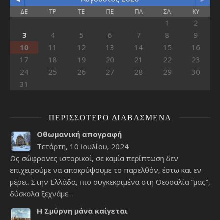
ΔΕ
ΤΡ
ΤΕ
ΠΕ
ΠΑ
ΣΑ
ΚΥ
1
2
3
4
5
6
7
8
9
10
11
12
13
14
15
16
17
18
19
20
21
22
23
24
25
26
27
28
29
30
31
ΠΕΡΙΣΣΌΤΕΡΟ ΔΙΑΒΑΣΜΈΝΑ
Οθωμανική απογραφή
Τετάρτη, 10 Ιουλίου, 2024
Ως σώφρονες ιστορικοί, σε καμία περίπτωση δεν
επιχειρούμε να αποκρύψουμε το παρελθόν, έστω και εν
μέρει. Στην Ελλάδα, πιο συγκεκριμένα στη Θεσσαλία “μας”,
δύσκολα ξεχνάμε…
Η Σμύρνη μάνα καίγεται