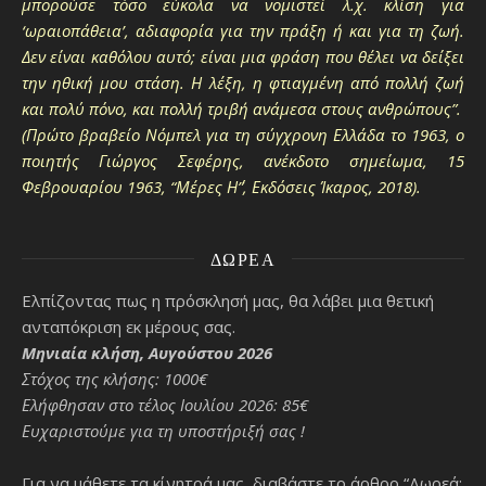
μπορούσε τόσο εύκολα να νομιστεί λ.χ. κλίση για
‘ωραιοπάθεια’, αδιαφορία για την πράξη ή και για τη ζωή.
Δεν είναι καθόλου αυτό; είναι μια φράση που θέλει να δείξει
την ηθική μου στάση. Η λέξη, η φτιαγμένη από πολλή ζωή
και πολύ πόνο, και πολλή τριβή ανάμεσα στους ανθρώπους”.
(Πρώτο βραβείο Νόμπελ για τη σύγχρονη Ελλάδα το 1963, ο
ποιητής Γιώργος Σεφέρης, ανέκδοτο σημείωμα, 15
Φεβρουαρίου 1963, “Μέρες Η΄”, Εκδόσεις Ίκαρος, 2018).
ΔΩΡΕΆ
Ελπίζοντας πως η πρόσκλησή μας, θα λάβει μια θετική
ανταπόκριση εκ μέρους σας.
Μηνιαία κλήση, Αυγούστου 2026
Στόχος της κλήσης: 1000€
Ελήφθησαν στο τέλος Ιουλίου 2026: 85€
Ευχαριστούμε για τη υποστήριξή σας !
Για να μάθετε τα κίνητρά μας, διαβάστε το άρθρο “Δωρεά: