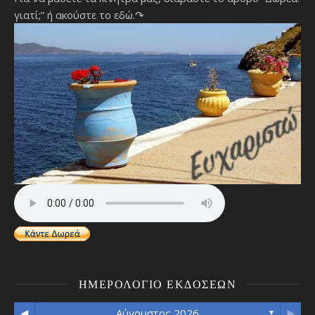
γιατί;”
ή ακούστε το εδώ.↷
ΗΜΕΡΟΛΌΓΙΟ ΕΚΔΌΣΕΩΝ
◄
►
Αύγουστος 2026
▼