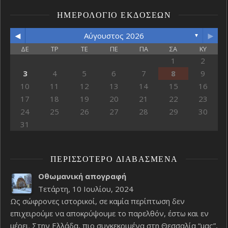
ΗΜΕΡΟΛΌΓΙΟ ΕΚΔΌΣΕΩΝ
◄
►
Αύγουστος 2026
▼
ΔΕ
ΤΡ
ΤΕ
ΠΕ
ΠΑ
ΣΑ
ΚΥ
1
2
3
4
5
6
7
8
9
10
11
12
13
14
15
16
17
18
19
20
21
22
23
24
25
26
27
28
29
30
31
ΠΕΡΙΣΣΌΤΕΡΟ ΔΙΑΒΑΣΜΈΝΑ
Οθωμανική απογραφή
Τετάρτη, 10 Ιουλίου, 2024
Ως σώφρονες ιστορικοί, σε καμία περίπτωση δεν
επιχειρούμε να αποκρύψουμε το παρελθόν, έστω και εν
μέρει. Στην Ελλάδα, πιο συγκεκριμένα στη Θεσσαλία “μας”,