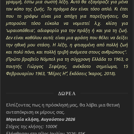
γραμμή, έστω μια σωστή λέξη. Αυτό θα εξαγόραζε για μένα
τον κόπο της ζωής. Το πράγμα δεν είναι τόσο απλό. Κι έτσι
που το γράφω είναι μια απόχη για παρεξηγήσεις. Θα
μπορούσε τόσο εύκολα να νομιστεί λ.χ. κλίση για
‘ωραιοπάθεια’, αδιαφορία για την πράξη ή και για τη ζωή.
Δεν είναι καθόλου αυτό; είναι μια φράση που θέλει να δείξει
την ηθική μου στάση. Η λέξη, η φτιαγμένη από πολλή ζωή
και πολύ πόνο, και πολλή τριβή ανάμεσα στους ανθρώπους”.
(Πρώτο βραβείο Νόμπελ για τη σύγχρονη Ελλάδα το 1963, ο
ποιητής Γιώργος Σεφέρης, ανέκδοτο σημείωμα, 15
Φεβρουαρίου 1963, “Μέρες Η΄”, Εκδόσεις Ίκαρος, 2018).
ΔΩΡΕΆ
Ελπίζοντας πως η πρόσκλησή μας, θα λάβει μια θετική
ανταπόκριση εκ μέρους σας.
Μηνιαία κλήση, Αυγούστου 2026
Στόχος της κλήσης: 1000€
Ελήφθησαν στο τέλος Ιουλίου 2026: 85€