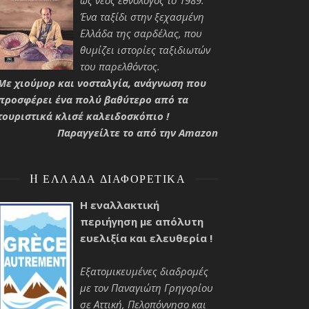
ως νέος εθνολόγος το 1989.
Ένα ταξίδι στην ξεχασμένη
Ελλάδα της σαρδέλας, που
θυμίζει ιστορίες ταξιδιωτών
του παρελθόντος.
Με χιούμορ και νοσταλγία, ανάγνωση που
προσφέρει ένα πολύ βαθύτερο από τα
τουριστικά κλισέ καλειδοσκόπιο !
Παραγγείλτε το από την Amazon
H ΕΛΛΆΔΑ ΔΙΑΦΟΡΕΤΙΚΆ
Η εναλλακτική
περιήγηση με απόλυτη
ευελιξία και ελευθερία !
Εξατομικευμένες διαδρομές
με τον Παναγιώτη Γρηγορίου
σε Αττική, Πελοπόννησο και