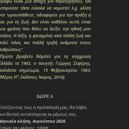
γράφω είναι μια απόχη για παρεξηγήσεις. Θα
μπορούσε τόσο εύκολα να νομιστεί λ.χ. κλίση
για ‘ωραιοπάθεια’, αδιαφορία για την πράξη ή
και για τη ζωή. Δεν είναι καθόλου αυτό; είναι
μια φράση που θέλει να δείξει την ηθική μου
στάση. Η λέξη, η φτιαγμένη από πολλή ζωή και
πολύ πόνο, και πολλή τριβή ανάμεσα στους
ανθρώπους”.
(Πρώτο βραβείο Νόμπελ για τη σύγχρονη
Ελλάδα το 1963, ο ποιητής Γιώργος Σεφέρης,
ανέκδοτο σημείωμα, 15 Φεβρουαρίου 1963,
“Μέρες Η΄”, Εκδόσεις Ίκαρος, 2018).
ΔΩΡΕΆ
Ελπίζοντας πως η πρόσκλησή μας, θα λάβει
μια θετική ανταπόκριση εκ μέρους σας.
Μηνιαία κλήση, Αυγούστου 2026
Στόχος της κλήσης: 1000€