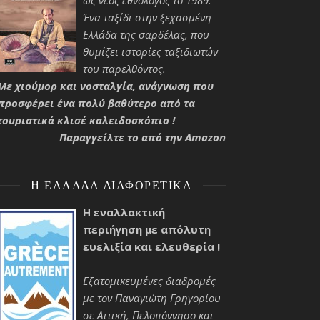
ως νέος εθνολόγος το 1989.
Ένα ταξίδι στην ξεχασμένη
Ελλάδα της σαρδέλας, που
θυμίζει ιστορίες ταξιδιωτών
του παρελθόντος.
Με χιούμορ και νοσταλγία, ανάγνωση που
προσφέρει ένα πολύ βαθύτερο από τα
τουριστικά κλισέ καλειδοσκόπιο !
Παραγγείλτε το από την Amazon
H ΕΛΛΆΔΑ ΔΙΑΦΟΡΕΤΙΚΆ
Η εναλλακτική
περιήγηση με απόλυτη
ευελιξία και ελευθερία !
Εξατομικευμένες διαδρομές
με τον Παναγιώτη Γρηγορίου
σε Αττική, Πελοπόννησο και