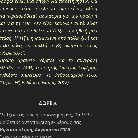
γράφω είναι μια απόχη για παρεξηγήσεις. Θα
μπορούσε τόσο εύκολα να νομιστεί λ.χ. κλίση
για ‘ωραιοπάθεια’, αδιαφορία για την πράξη ή
και για τη ζωή. Δεν είναι καθόλου αυτό; είναι
μια φράση που θέλει να δείξει την ηθική μου
στάση. Η λέξη, η φτιαγμένη από πολλή ζωή και
πολύ πόνο, και πολλή τριβή ανάμεσα στους
ανθρώπους”.
(Πρώτο βραβείο Νόμπελ για τη σύγχρονη
Ελλάδα το 1963, ο ποιητής Γιώργος Σεφέρης,
ανέκδοτο σημείωμα, 15 Φεβρουαρίου 1963,
“Μέρες Η΄”, Εκδόσεις Ίκαρος, 2018).
ΔΩΡΕΆ
Ελπίζοντας πως η πρόσκλησή μας, θα λάβει
μια θετική ανταπόκριση εκ μέρους σας.
Μηνιαία κλήση, Αυγούστου 2026
Στόχος της κλήσης: 1000€