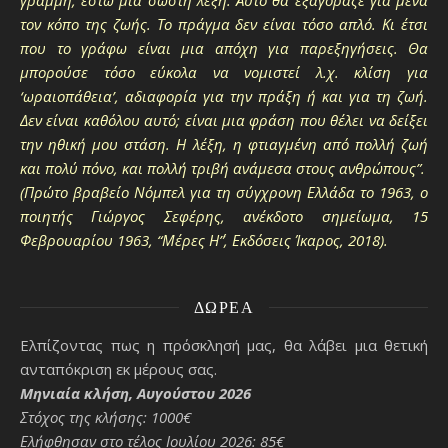
γραμμή, έστω μια σωστή λέξη. Αυτό θα εξαγόραζε για μένα
τον κόπο της ζωής. Το πράγμα δεν είναι τόσο απλό. Κι έτσι
που το γράφω είναι μια απόχη για παρεξηγήσεις. Θα
μπορούσε τόσο εύκολα να νομιστεί λ.χ. κλίση για
‘ωραιοπάθεια’, αδιαφορία για την πράξη ή και για τη ζωή.
Δεν είναι καθόλου αυτό; είναι μια φράση που θέλει να δείξει
την ηθική μου στάση. Η λέξη, η φτιαγμένη από πολλή ζωή
και πολύ πόνο, και πολλή τριβή ανάμεσα στους ανθρώπους”.
(Πρώτο βραβείο Νόμπελ για τη σύγχρονη Ελλάδα το 1963, ο
ποιητής Γιώργος Σεφέρης, ανέκδοτο σημείωμα, 15
Φεβρουαρίου 1963, “Μέρες Η΄”, Εκδόσεις Ίκαρος, 2018).
ΔΩΡΕΆ
Ελπίζοντας πως η πρόσκλησή μας, θα λάβει μια θετική
ανταπόκριση εκ μέρους σας.
Μηνιαία κλήση, Αυγούστου 2026
Στόχος της κλήσης: 1000€
Ελήφθησαν στο τέλος Ιουλίου 2026: 85€