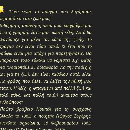
“Ποιο είναι το πράγμα που λογάριασε
περισσότερο στη ζωή μου;
Αυθόρμητη απάντηση μέσα μου: να γράψω μια
σωστή γραμμή, έστω μια σωστή λέξη. Αυτό θα
εξαγόραζε για μένα τον κόπο της ζωής. Το
πράγμα δεν είναι τόσο απλό. Κι έτσι που το
γράφω είναι μια απόχη για παρεξηγήσεις. Θα
μπορούσε τόσο εύκολα να νομιστεί λ.χ. κλίση
για ‘ωραιοπάθεια’, αδιαφορία για την πράξη ή
και για τη ζωή. Δεν είναι καθόλου αυτό; είναι
μια φράση που θέλει να δείξει την ηθική μου
στάση. Η λέξη, η φτιαγμένη από πολλή ζωή και
πολύ πόνο, και πολλή τριβή ανάμεσα στους
ανθρώπους”.
(Πρώτο βραβείο Νόμπελ για τη σύγχρονη
Ελλάδα το 1963, ο ποιητής Γιώργος Σεφέρης,
ανέκδοτο σημείωμα, 15 Φεβρουαρίου 1963,
“Μέρες Η΄”, Εκδόσεις Ίκαρος, 2018).