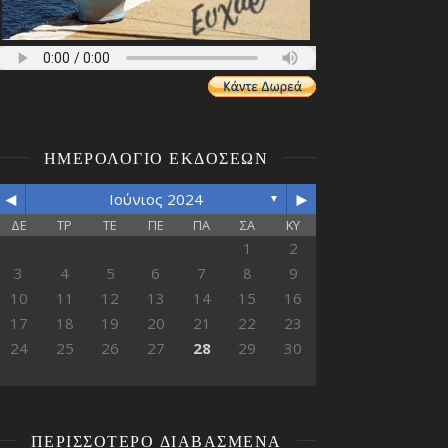
ΗΜΕΡΟΛΌΓΙΟ ΕΚΔΌΣΕΩΝ
◄
►
Ιούνιος 2024
▼
ΔΕ
ΤΡ
ΤΕ
ΠΕ
ΠΑ
ΣΑ
ΚΥ
1
2
3
4
5
6
7
8
9
10
11
12
13
14
15
16
17
18
19
20
21
22
23
24
25
26
27
28
29
30
ΠΕΡΙΣΣΌΤΕΡΟ ΔΙΑΒΑΣΜΈΝΑ