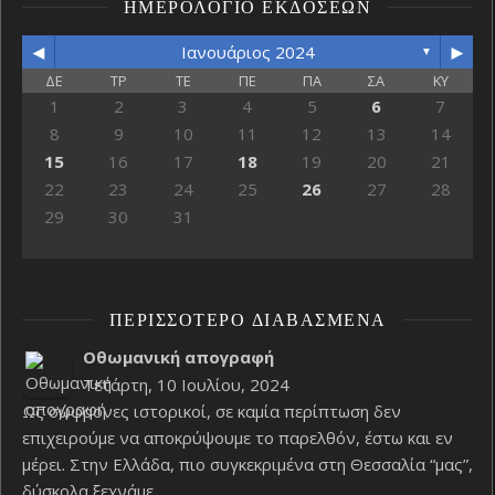
ΗΜΕΡΟΛΌΓΙΟ ΕΚΔΌΣΕΩΝ
◄
►
Ιανουάριος 2024
▼
ΔΕ
ΤΡ
ΤΕ
ΠΕ
ΠΑ
ΣΑ
ΚΥ
1
2
3
4
5
6
7
8
9
10
11
12
13
14
15
16
17
18
19
20
21
22
23
24
25
26
27
28
29
30
31
ΠΕΡΙΣΣΌΤΕΡΟ ΔΙΑΒΑΣΜΈΝΑ
Οθωμανική απογραφή
Τετάρτη, 10 Ιουλίου, 2024
Ως σώφρονες ιστορικοί, σε καμία περίπτωση δεν
επιχειρούμε να αποκρύψουμε το παρελθόν, έστω και εν
μέρει. Στην Ελλάδα, πιο συγκεκριμένα στη Θεσσαλία “μας”,
δύσκολα ξεχνάμε…