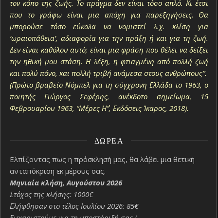
τον κόπο της ζωής. Το πράγμα δεν είναι τόσο απλό. Κι έτσι
που το γράφω είναι μια απόχη για παρεξηγήσεις. Θα
μπορούσε τόσο εύκολα να νομιστεί λ.χ. κλίση για
‘ωραιοπάθεια’, αδιαφορία για την πράξη ή και για τη ζωή.
Δεν είναι καθόλου αυτό; είναι μια φράση που θέλει να δείξει
την ηθική μου στάση. Η λέξη, η φτιαγμένη από πολλή ζωή
και πολύ πόνο, και πολλή τριβή ανάμεσα στους ανθρώπους”.
(Πρώτο βραβείο Νόμπελ για τη σύγχρονη Ελλάδα το 1963, ο
ποιητής Γιώργος Σεφέρης, ανέκδοτο σημείωμα, 15
Φεβρουαρίου 1963, “Μέρες Η΄”, Εκδόσεις Ίκαρος, 2018).
ΔΩΡΕΆ
Ελπίζοντας πως η πρόσκλησή μας, θα λάβει μια θετική
ανταπόκριση εκ μέρους σας.
Μηνιαία κλήση, Αυγούστου 2026
Στόχος της κλήσης: 1000€
Ελήφθησαν στο τέλος Ιουλίου 2026: 85€
Ευχαριστούμε για τη υποστήριξή σας !