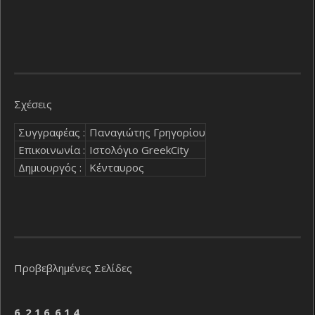
Σχέσεις
Συγγραφέας :
Παναγιώτης Γρηγορίου
Επικοινωνία :
Ιστολόγιο GreekCity
Δημιουργός :
Κένταυρος
Προβεβλημένες Σελίδες
6
.
2
1
6
.
6
1
4